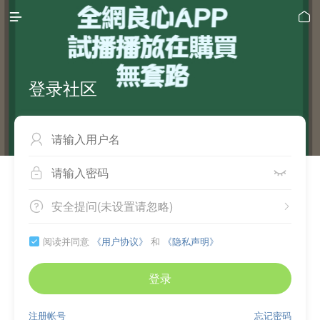


登录社区



安全提问(未设置请忽略)


阅读并同意
《用户协议》
和
《隐私声明》

登录
注册帐号
忘记密码