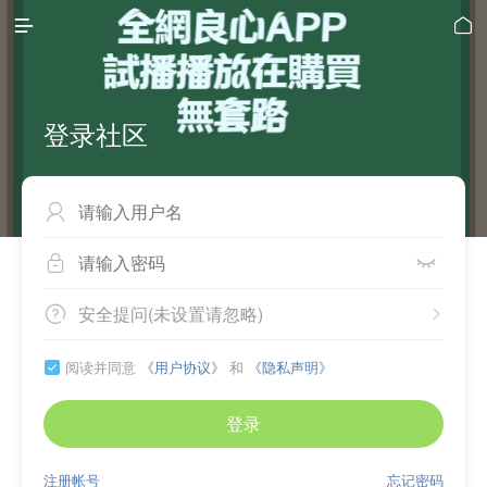


登录社区



安全提问(未设置请忽略)


阅读并同意
《用户协议》
和
《隐私声明》

登录
注册帐号
忘记密码