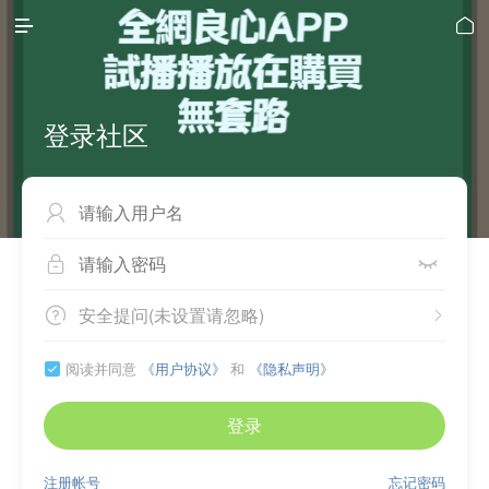


登录社区



安全提问(未设置请忽略)


阅读并同意
《用户协议》
和
《隐私声明》

登录
注册帐号
忘记密码