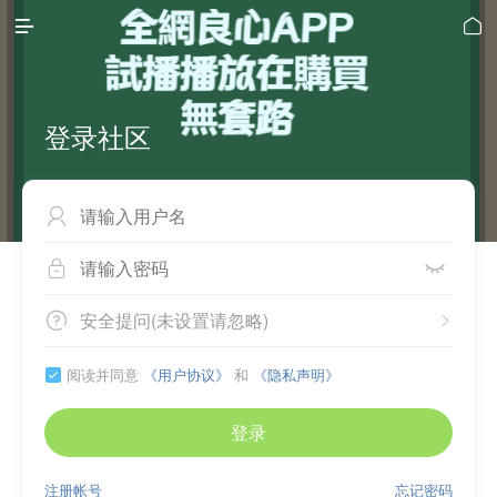


登录社区



安全提问(未设置请忽略)


阅读并同意
《用户协议》
和
《隐私声明》

登录
注册帐号
忘记密码