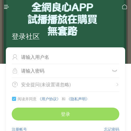


登录社区



安全提问(未设置请忽略)


阅读并同意
《用户协议》
和
《隐私声明》

登录
注册帐号
忘记密码