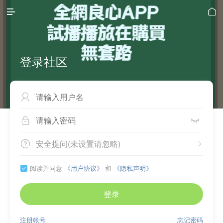


登录社区



安全提问(未设置请忽略)


阅读并同意
《用户协议》
和
《隐私声明》

登录
注册帐号
忘记密码