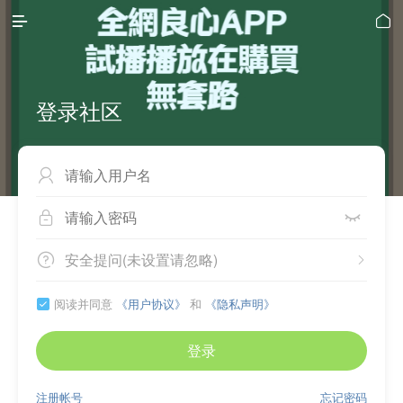


登录社区



安全提问(未设置请忽略)


阅读并同意
《用户协议》
和
《隐私声明》

登录
注册帐号
忘记密码