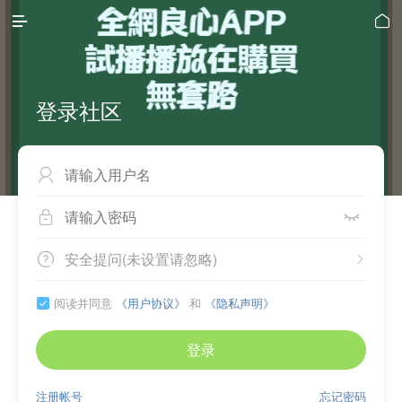


登录社区



安全提问(未设置请忽略)


阅读并同意
《用户协议》
和
《隐私声明》

登录
注册帐号
忘记密码