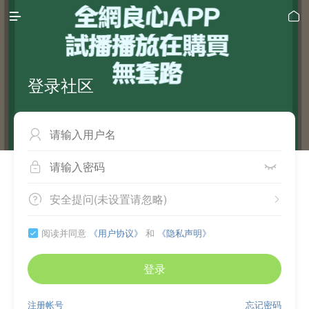


登录社区



安全提问(未设置请忽略)


阅读并同意
《用户协议》
和
《隐私声明》

登录
注册帐号
忘记密码