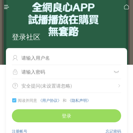


登录社区



安全提问(未设置请忽略)


阅读并同意
《用户协议》
和
《隐私声明》

登录
注册帐号
忘记密码