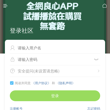


登录社区



安全提问(未设置请忽略)


阅读并同意
《用户协议》
和
《隐私声明》

登录
注册帐号
忘记密码