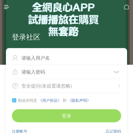


登录社区



安全提问(未设置请忽略)


阅读并同意
《用户协议》
和
《隐私声明》

登录
注册帐号
忘记密码