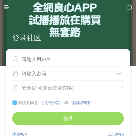


登录社区



安全提问(未设置请忽略)


阅读并同意
《用户协议》
和
《隐私声明》

登录
注册帐号
忘记密码