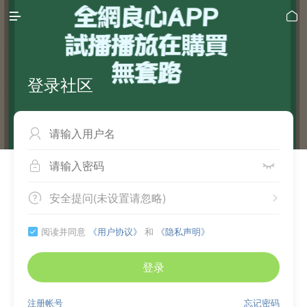


登录社区



安全提问(未设置请忽略)


阅读并同意
《用户协议》
和
《隐私声明》

登录
注册帐号
忘记密码