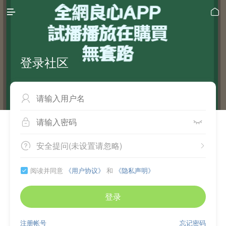


登录社区



安全提问(未设置请忽略)


阅读并同意
《用户协议》
和
《隐私声明》

登录
注册帐号
忘记密码