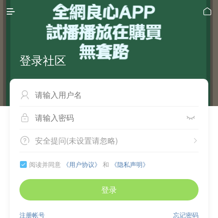


登录社区



安全提问(未设置请忽略)


阅读并同意
《用户协议》
和
《隐私声明》

登录
注册帐号
忘记密码