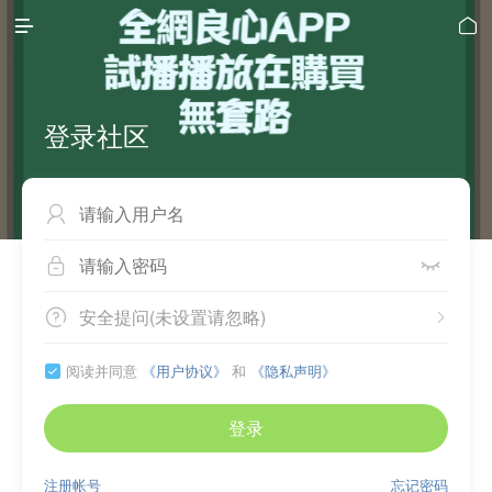


登录社区



安全提问(未设置请忽略)


阅读并同意
《用户协议》
和
《隐私声明》

登录
注册帐号
忘记密码