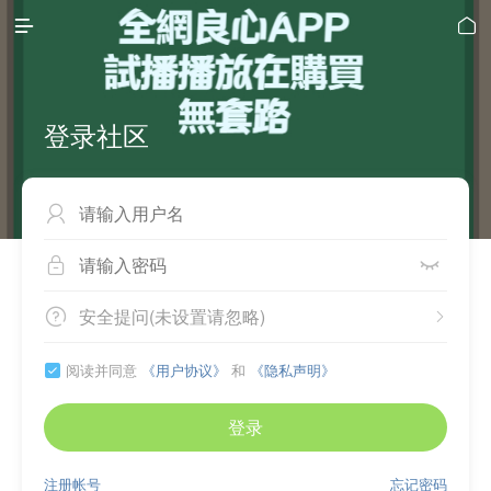


登录社区



安全提问(未设置请忽略)


阅读并同意
《用户协议》
和
《隐私声明》

登录
注册帐号
忘记密码