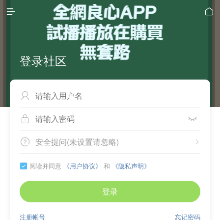


登录社区



安全提问(未设置请忽略)


阅读并同意
《用户协议》
和
《隐私声明》

登录
注册帐号
忘记密码