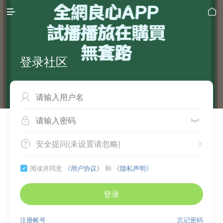


登录社区



安全提问(未设置请忽略)


阅读并同意
《用户协议》
和
《隐私声明》

登录
注册帐号
忘记密码