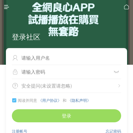


登录社区



安全提问(未设置请忽略)


阅读并同意
《用户协议》
和
《隐私声明》

登录
注册帐号
忘记密码