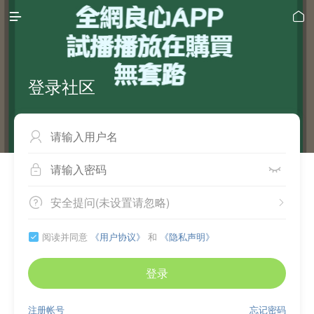


登录社区



安全提问(未设置请忽略)


阅读并同意
《用户协议》
和
《隐私声明》

登录
注册帐号
忘记密码