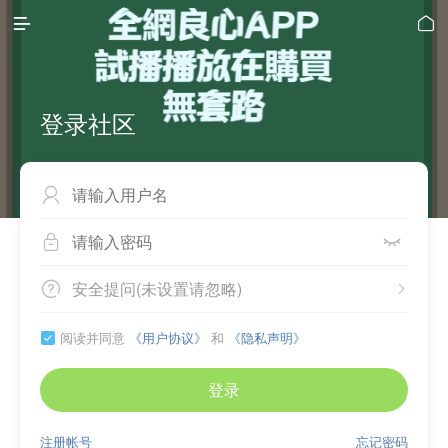


登录社区



安全提问(未设置请忽略)


阅读并同意
《用户协议》
和
《隐私声明》

登录
注册帐号
忘记密码