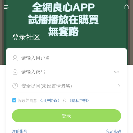


登录社区



安全提问(未设置请忽略)


阅读并同意
《用户协议》
和
《隐私声明》

登录
注册帐号
忘记密码