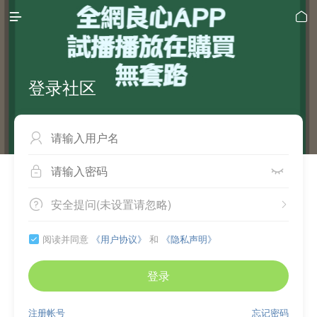


登录社区



安全提问(未设置请忽略)


阅读并同意
《用户协议》
和
《隐私声明》

登录
注册帐号
忘记密码