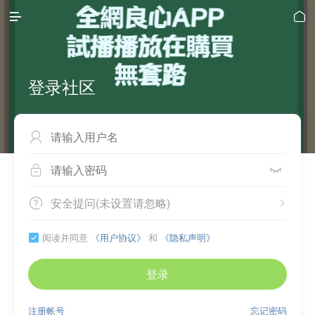


登录社区



安全提问(未设置请忽略)


阅读并同意
《用户协议》
和
《隐私声明》

登录
注册帐号
忘记密码