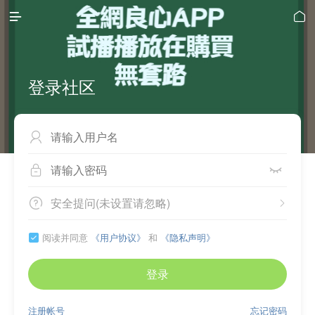


登录社区



安全提问(未设置请忽略)


阅读并同意
《用户协议》
和
《隐私声明》

登录
注册帐号
忘记密码