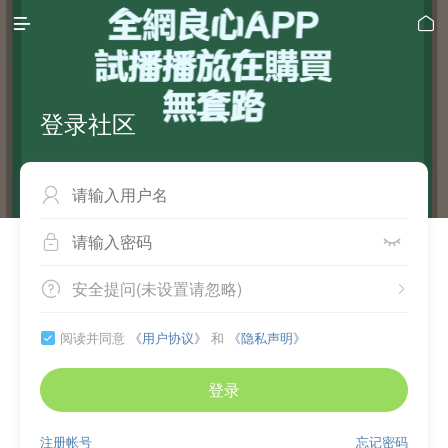


登录社区



安全提问(未设置请忽略)


阅读并同意
《用户协议》
和
《隐私声明》

登录
注册帐号
忘记密码