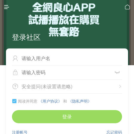


登录社区



安全提问(未设置请忽略)


阅读并同意
《用户协议》
和
《隐私声明》

登录
注册帐号
忘记密码