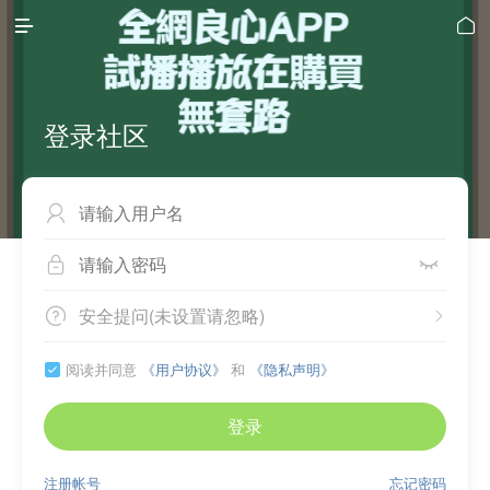


登录社区



安全提问(未设置请忽略)


阅读并同意
《用户协议》
和
《隐私声明》

登录
注册帐号
忘记密码