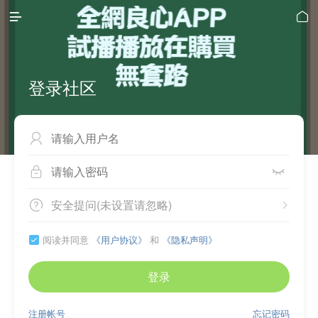


登录社区



安全提问(未设置请忽略)


阅读并同意
《用户协议》
和
《隐私声明》

登录
注册帐号
忘记密码