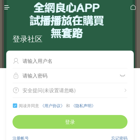


登录社区



安全提问(未设置请忽略)


阅读并同意
《用户协议》
和
《隐私声明》

登录
注册帐号
忘记密码