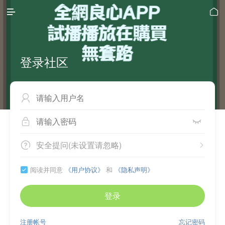


登录社区



安全提问(未设置请忽略)


阅读并同意
《用户协议》
和
《隐私声明》

登录
注册帐号
忘记密码