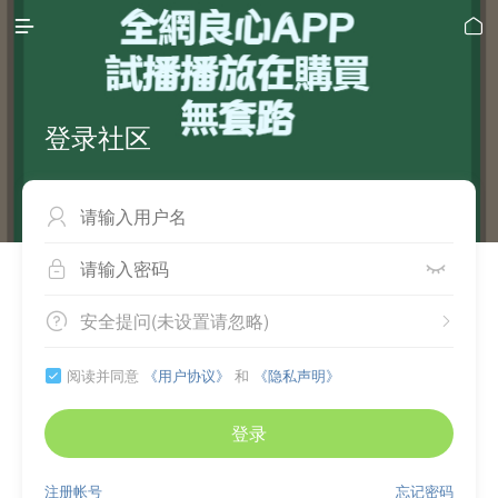


登录社区



安全提问(未设置请忽略)


阅读并同意
《用户协议》
和
《隐私声明》

登录
注册帐号
忘记密码