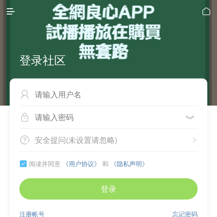


登录社区



安全提问(未设置请忽略)


阅读并同意
《用户协议》
和
《隐私声明》

登录
注册帐号
忘记密码