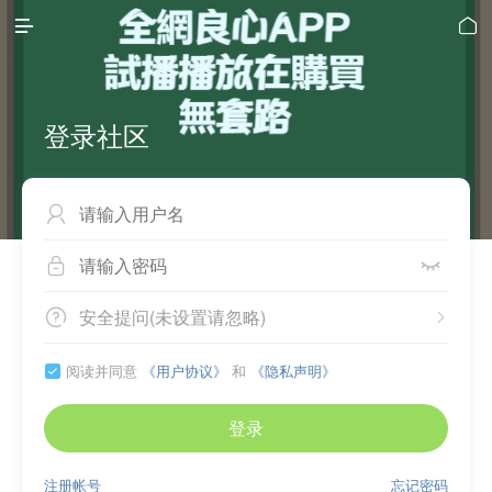


登录社区



安全提问(未设置请忽略)


阅读并同意
《用户协议》
和
《隐私声明》

登录
注册帐号
忘记密码