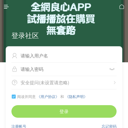


登录社区



安全提问(未设置请忽略)


阅读并同意
《用户协议》
和
《隐私声明》

登录
注册帐号
忘记密码