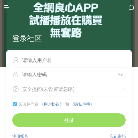


登录社区



安全提问(未设置请忽略)


阅读并同意
《用户协议》
和
《隐私声明》

登录
注册帐号
忘记密码