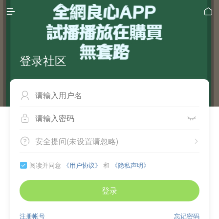


登录社区



安全提问(未设置请忽略)


阅读并同意
《用户协议》
和
《隐私声明》

登录
注册帐号
忘记密码