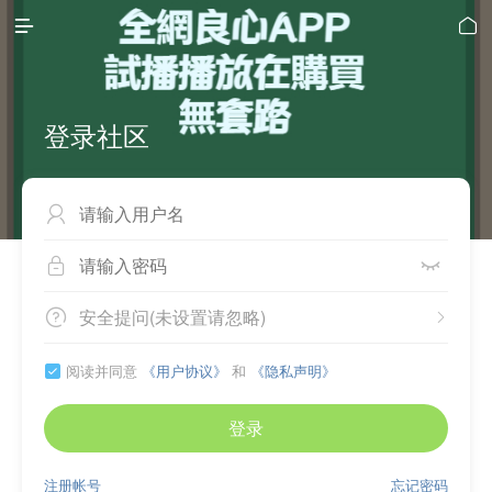


登录社区



安全提问(未设置请忽略)


阅读并同意
《用户协议》
和
《隐私声明》

登录
注册帐号
忘记密码