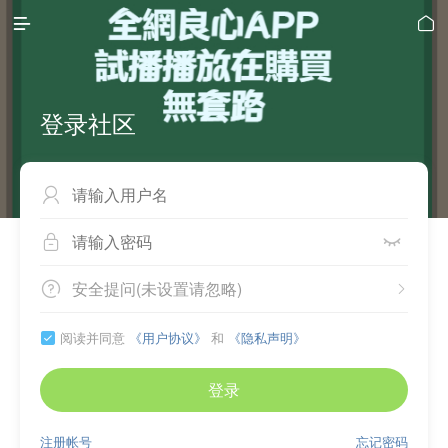


登录社区



安全提问(未设置请忽略)


阅读并同意
《用户协议》
和
《隐私声明》

登录
注册帐号
忘记密码