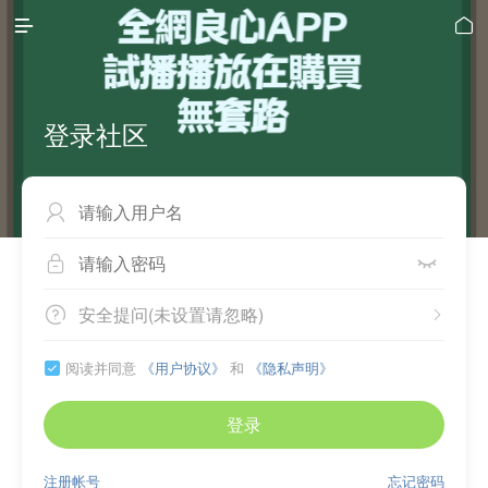


登录社区



安全提问(未设置请忽略)


阅读并同意
《用户协议》
和
《隐私声明》

登录
注册帐号
忘记密码