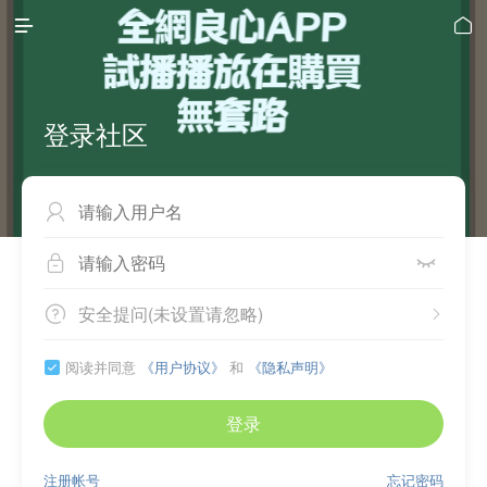


登录社区



安全提问(未设置请忽略)


阅读并同意
《用户协议》
和
《隐私声明》

登录
注册帐号
忘记密码