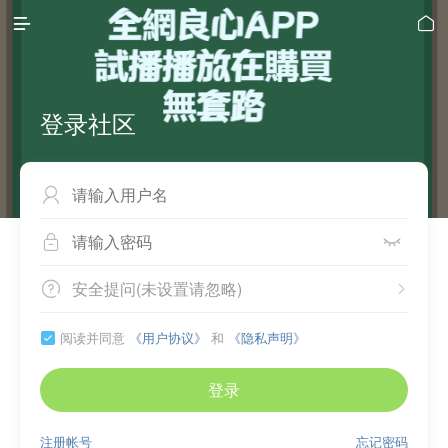


登录社区



安全提问(未设置请忽略)


阅读并同意
《用户协议》
和
《隐私声明》

登录
注册帐号
忘记密码