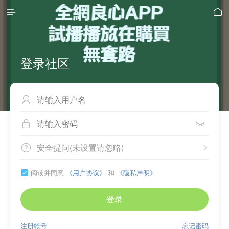


登录社区



安全提问(未设置请忽略)


阅读并同意
《用户协议》
和
《隐私声明》

登录
注册帐号
忘记密码