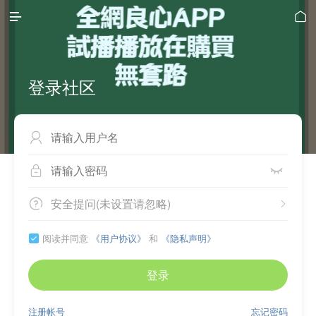


登录社区



安全提问(未设置请忽略)


阅读并同意
《用户协议》
和
《隐私声明》

登录
注册帐号
忘记密码