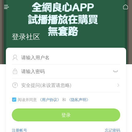


登录社区



安全提问(未设置请忽略)


阅读并同意
《用户协议》
和
《隐私声明》

登录
注册帐号
忘记密码