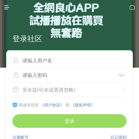


登录社区



安全提问(未设置请忽略)


阅读并同意
《用户协议》
和
《隐私声明》

登录
注册帐号
忘记密码