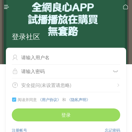


登录社区



安全提问(未设置请忽略)


阅读并同意
《用户协议》
和
《隐私声明》

登录
注册帐号
忘记密码