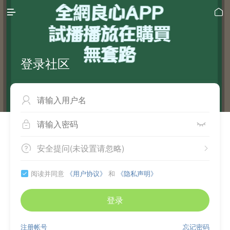


登录社区



安全提问(未设置请忽略)


阅读并同意
《用户协议》
和
《隐私声明》

登录
注册帐号
忘记密码